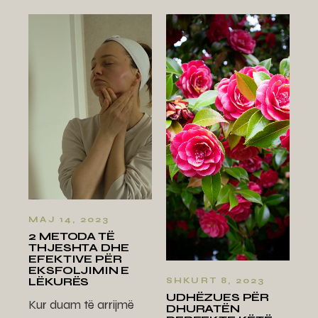
MAJ 14, 2023
2 METODA TË
THJESHTA DHE
EFEKTIVE PËR
EKSFOLJIMIN E
LËKURËS
SHKURT 8, 2023
UDHËZUES PËR
Kur duam të arrijmë
DHURATËN