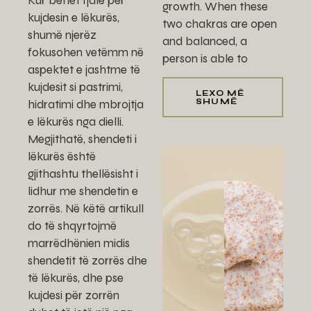
Kur bëhet fjalë për
growth. When these
kujdesin e lëkurës,
two chakras are open
shumë njerëz
and balanced, a
fokusohen vetëmm në
person is able to
aspektet e jashtme të
kujdesit si pastrimi,
LEXO MË
SHUMË
hidratimi dhe mbrojtja
e lëkurës nga dielli.
Megjithatë, shendeti i
lëkurës është
gjithashtu thellësisht i
lidhur me shendetin e
zorrës. Në këtë artikull
do të shqyrtojmë
marrëdhënien midis
shendetit të zorrës dhe
të lëkurës, dhe pse
kujdesi për zorrën