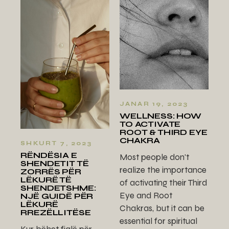
JANAR 19, 2023
WELLNESS: HOW
TO ACTIVATE
ROOT & THIRD EYE
CHAKRA
SHKURT 7, 2023
RËNDËSIA E
Most people don't
SHENDETIT TË
realize the importance
ZORRËS PËR
LËKURË TË
of activating their Third
SHENDETSHME:
Eye and Root
NJË GUIDË PËR
LËKURË
Chakras, but it can be
RREZËLLITËSE
essential for spiritual