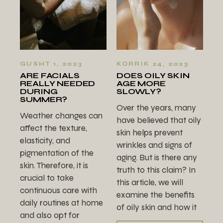
GUSHT 1, 2023
KORRIK 24, 2023
ARE FACIALS
DOES OILY SKIN
REALLY NEEDED
AGE MORE
DURING
SLOWLY?
SUMMER?
Over the years, many
Weather changes can
have believed that oily
affect the texture,
skin helps prevent
elasticity, and
wrinkles and signs of
pigmentation of the
aging. But is there any
skin. Therefore, it is
truth to this claim? In
crucial to take
this article, we will
continuous care with
examine the benefits
daily routines at home
of oily skin and how it
and also opt for