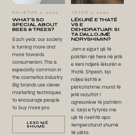
DHJETOR 2, 2022
TETOR 3, 2022
WHAT’S SO
LËKURË E THATË
SPECIAL ABOUT
VS E
BEES & TREES?
DEHIDRATUAR: SI
TA DALLOJMË
Each year, our society
NDRYSHIMIN?
is turning more and
Jam e sigurt që të
more towards
paktën një here në jetë
consumerism. This is
e keni ndjerë lëkurën e
especially common in
thatë. Shpesh, kjo
the cosmetics industry.
ndjesi është e
Big brands use clever
përkohshme; mund të
marketing techniques
jetë rezultat I
to encourage people
agresorëve të jashtëm
to buy more pro
si: larja e fytyrës me
ujë të nxehtë apo
LEXO MË
temperaturat shumë
SHUMË
të ulëta.