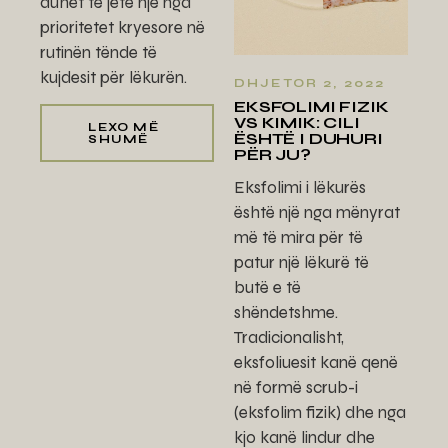
duhet të jetë një nga
prioritetet kryesore në
rutinën tënde të
kujdesit për lëkurën.
DHJETOR 2, 2022
EKSFOLIMI FIZIK
VS KIMIK: CILI
LEXO MË
ËSHTË I DUHURI
SHUMË
PËR JU?
Eksfolimi i lëkurës
është një nga mënyrat
më të mira për të
patur një lëkurë të
butë e të
shëndetshme.
Tradicionalisht,
eksfoliuesit kanë qenë
në formë scrub-i
(eksfolim fizik) dhe nga
kjo kanë lindur dhe