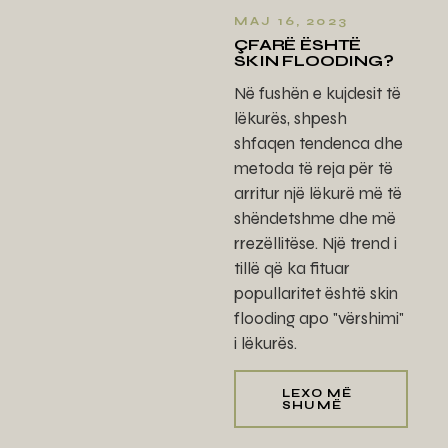
MAJ 16, 2023
ÇFARË ËSHTË
SKIN FLOODING?
Në fushën e kujdesit të
lëkurës, shpesh
shfaqen tendenca dhe
metoda të reja për të
arritur një lëkurë më të
shëndetshme dhe më
rrezëllitëse. Një trend i
tillë që ka fituar
popullaritet është skin
flooding apo "vërshimi"
i lëkurës.
LEXO MË
SHUMË