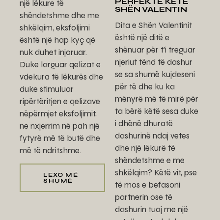
PERFEKTE KËTË
një lëkure të
SHËN VALENTIN
shëndetshme dhe me
Dita e Shën Valentinit
shkëlqim, eksfoljimi
është një ditë e
është një hap kyç që
shënuar për t'i treguar
nuk duhet injoruar.
njeriut tënd të dashur
Duke larguar qelizat e
se sa shumë kujdeseni
vdekura të lëkurës dhe
për të dhe ku ka
duke stimuluar
mënyrë më të mirë për
ripërtëritjen e qelizave
ta bërë këtë sesa duke
nëpërmjet eksfoljimit,
i dhënë dhuratë
ne nxjerrim në pah një
dashurinë ndaj vetes
fytyrë më të butë dhe
dhe një lëkurë të
më të ndritshme.
shëndetshme e me
shkëlqim? Këtë vit, pse
LEXO MË
SHUMË
të mos e befasoni
partnerin ose të
dashurin tuaj me një