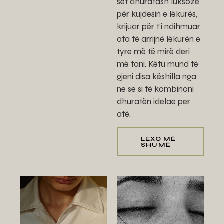
set dhuratash luksoze
për kujdesin e lëkurës,
krijuar për t'i ndihmuar
ata të arrijnë lëkurën e
tyre më të mirë deri
më tani. Këtu mund të
gjeni disa këshilla nga
ne se si të kombinoni
dhuratën idelae per
atë.
LEXO MË
SHUMË