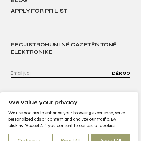
BLOG
APPLY FOR PR LIST
REGJISTROHUNI NË GAZETËN TONË
ELEKTRONIKE
DËRGO
We value your privacy
We use cookies to enhance your browsing experience, serve
personalized ads or content, and analyze our traffic. By
clicking "Accept All", you consent to our use of cookies.
© 2022 Bees & Trees. All Rights Reserved
Customize
Reject All
Accept All