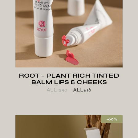
ROOT – PLANT RICH TINTED
BALM LIPS & CHEEKS
ALL
1290
ALL
516
-60%