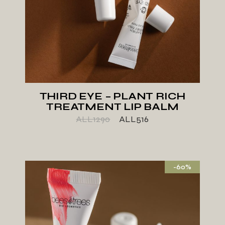
THIRD EYE – PLANT RICH
TREATMENT LIP BALM
ALL
1290
ALL
516
-60%