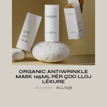
ORGANIC ANTIWRINKLE
MASK 125ML PËR ÇDO LLOJ
LËKURE
ALL
2590
ALL
1036