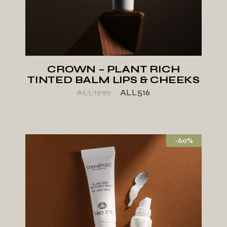
CROWN – PLANT RICH
TINTED BALM LIPS & CHEEKS
ALL
1290
ALL
516
-60%