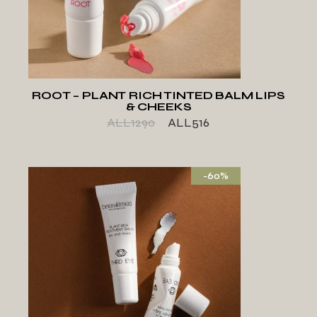
DËSHIRAVE
ROOT – PLANT RICH TINTED BALM LIPS
& CHEEKS
ALL
1290
ALL
516
-60%
SHTO TE LISTA E
DËSHIRAVE