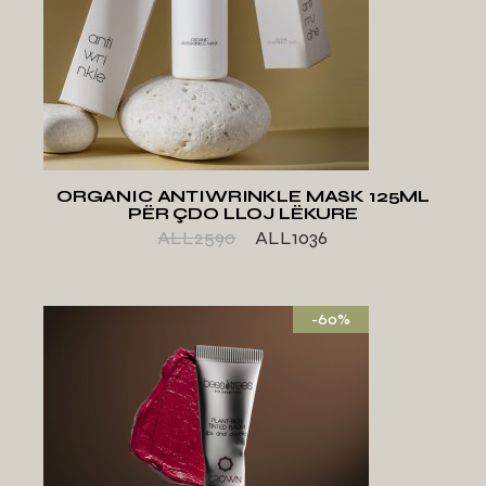
SHTO TE LISTA E
DËSHIRAVE
ORGANIC ANTIWRINKLE MASK 125ML
PËR ÇDO LLOJ LËKURE
ALL
2590
ALL
1036
-60%