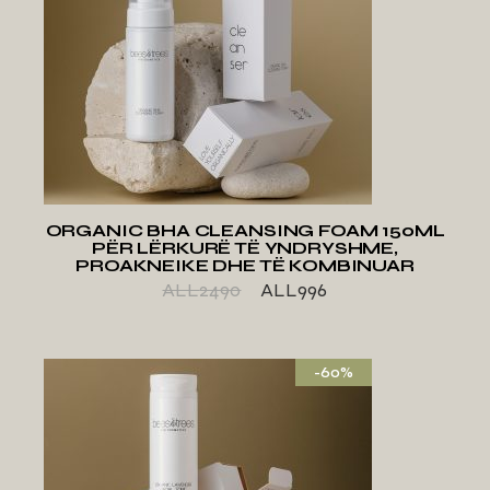
SHTO TE LISTA E
DËSHIRAVE
ORGANIC BHA CLEANSING FOAM 150ML
PËR LËRKURË TË YNDRYSHME,
PROAKNEIKE DHE TË KOMBINUAR
ALL
2490
ALL
996
-60%