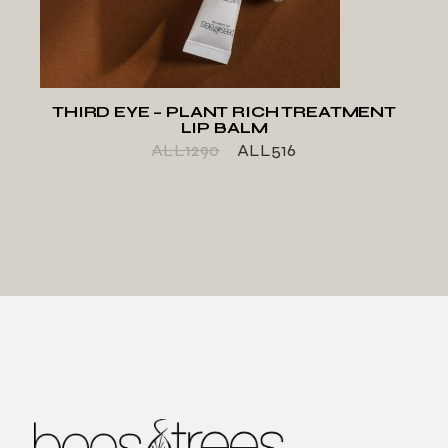
THIRD EYE – PLANT RICH TREATMENT
LIP BALM
ALL
1290
ALL
516