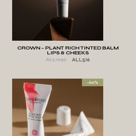
SHTO TE LISTA E
DËSHIRAVE
CROWN – PLANT RICH TINTED BALM
LIPS & CHEEKS
ALL
1290
ALL
516
-60%
SHTO TE LISTA E