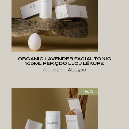
SHTO TE LISTA E
DËSHIRAVE
ORGANIC LAVENDER FACIAL TONIC
100ML PËR ÇDO LLOJ LËKURE
ALL
1250
ALL
500
-60%