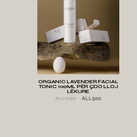
SHTO TE LISTA E
DËSHIRAVE
ORGANIC LAVENDER FACIAL
TONIC 100ML PËR ÇDO LLOJ
LËKURE
ALL
1250
ALL
500