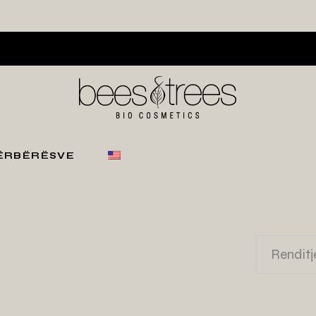
PËRBËRËSVE
Renditj