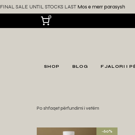
FINAL SALE UNTIL STOCKS LAST
Mos e merr parasysh
0
SHOP
BLOG
FJALORI I 
SHOP ALL
Bli sipas llojit të lëkurës
Po shfaqet përfundimi i vetëm
Bli sipas
problematikës së
lëkurës
-60%
Gift Card