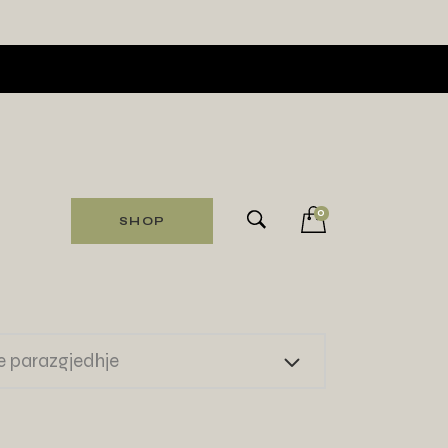
0
SHOP
e parazgjedhje