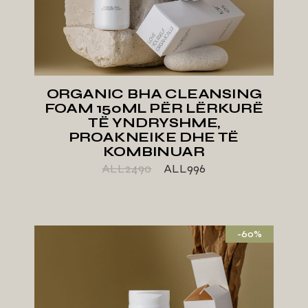
ORGANIC BHA CLEANSING
FOAM 150ML PËR LËRKURË
TË YNDRYSHME,
PROAKNEIKE DHE TË
KOMBINUAR
ALL
2490
ALL
996
-60%