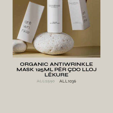
ORGANIC ANTIWRINKLE
MASK 125ML PËR ÇDO LLOJ
LËKURE
ALL
2590
ALL
1036