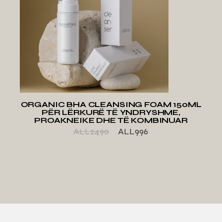
ADD TO WISHLIST
ORGANIC BHA CLEANSING FOAM 150ML
PËR LËRKURË TË YNDRYSHME,
PROAKNEIKE DHE TË KOMBINUAR
ALL
2490
ALL
996